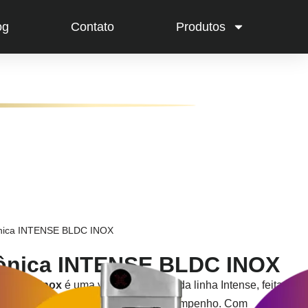
og
Contato
Produtos
ônica INTENSE BLDC INOX
rônica INTENSE BLDC INOX
se BLDC Inox
é uma versão premium da linha Intense, feita
ade, estética e robustez, além de desempenho. Com