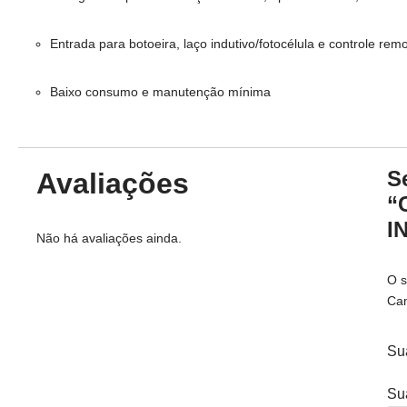
Entrada para botoeira, laço indutivo/fotocélula e controle rem
Baixo consumo e manutenção mínima
S
Avaliações
“
I
Não há avaliações ainda.
O s
Ca
Su
Su