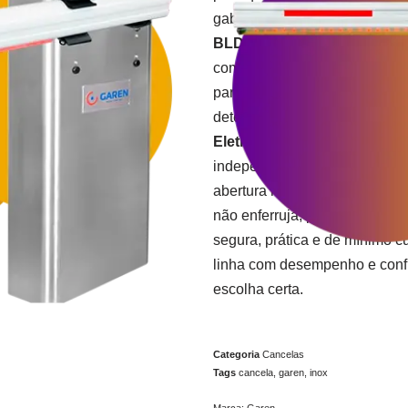
gabinete em aço inox e moto
BLDC Inox
suporta uso contí
comprometer a eficiência. Ela
para manter funcionamento me
detecção de obstáculos por s
Eletrônica Intense BLDC In
independente de velocidade e
abertura rápida (≈ 1,2s para 
não enferruja, pictogramas cl
segura, prática e de mínimo 
linha com desempenho e confi
escolha certa.
Categoria
Cancelas
Tags
cancela
,
garen
,
inox
Marca:
Garen