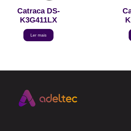
Catraca DS-
Ca
K3G411LX
K
Ler mais