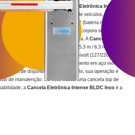
r Brushless DC 24V-200W, a
Cancela Eletrônica Intense
nuo em ambientes com fluxo intenso de veículos, sem
 já vem com carregador de bateria 24V (bateria não inclusa)
smo em interrupções de energia, e incorpora sistema de
ensor de corrente para maior segurança. A
Cancela
ox
oferece barreiras de 3,3 m / 4,3 m / 5,3 m / 6,3 m, ajuste
 rampa de abertura/fechamento, e é bivolt (127/220V). Com
as hastes menores), pintura ou acabamento em aço inox que
aros, além de disjuntor bipolar embutido, sua operação é
custo de manutenção. Se você busca uma cancela top de
abilidade, a
Cancela Eletrônica Intense BLDC Inox
é a