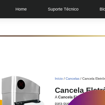
Home
Suporte Técnico
Bl
Início
/
Cancelas
/ Cancela Eletr
Cancela Elet
A
Cancela Eletrônica Inten
para quem valoriza durabilid