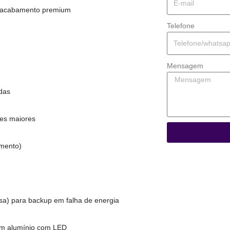
e acabamento premium
Telefone
Mensagem
adas
tes maiores
amento)
usa) para backup em falha de energia
 em alumínio com LED