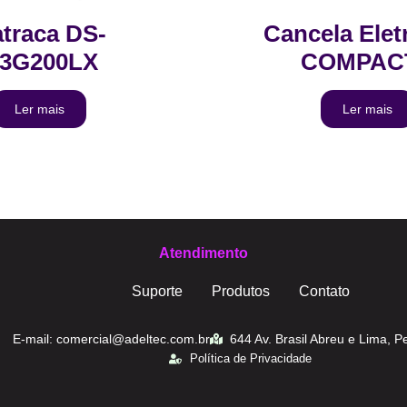
traca DS-
Cancela Elet
3G200LX
COMPAC
Ler mais
Ler mais
Atendimento
Suporte
Produtos
Contato
E-mail: comercial@adeltec.com.br
644 Av. Brasil Abreu e Lima,
Política de Privacidade