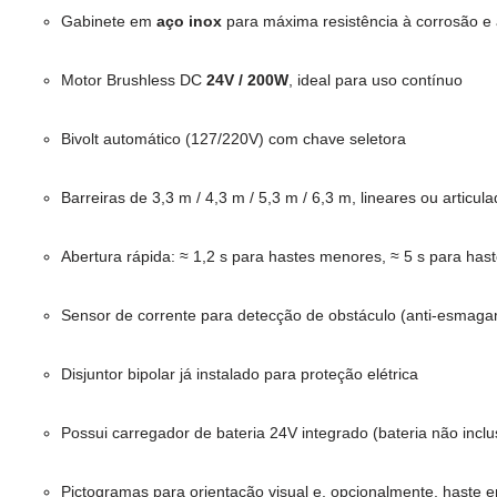
Gabinete em
aço inox
para máxima resistência à corrosão 
Motor Brushless DC
24V / 200W
, ideal para uso contínuo
Bivolt automático (127/220V) com chave seletora
Barreiras de 3,3 m / 4,3 m / 5,3 m / 6,3 m, lineares ou articul
Abertura rápida: ≈ 1,2 s para hastes menores, ≈ 5 s para has
Sensor de corrente para detecção de obstáculo (anti-esmag
Disjuntor bipolar já instalado para proteção elétrica
Possui carregador de bateria 24V integrado (bateria não incl
Pictogramas para orientação visual e, opcionalmente, haste