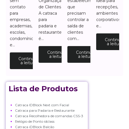
sem
Organização
estabelecimentos
ideal para
contato
de Clientes
que
recepções,
para
A catraca
precisam
ambientes
empresas,
para
controlar a
corporativos
academias,
padaria e
saída de
e…
escolas,
restaurante
clientes
condomínios
é…
com…
Continuar
a leitura
e…
Continuar
Continuar
a leitura
a leitura
Continuar
a leitura
Lista de Produtos
Catraca IDBlock Next com Facial
Catraca para Padaria e Restaurante
Catraca Recolhedora de comandas CSS-3
Relógio de Ponto idclass
Catraca iDBlock Balcão