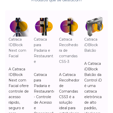
Catraca
Catraca
Catraca
Catraca
IDBlock
para
Recolhedo
iDBlock
Next com
Padaria e
ra de
Balcão
Facial
Restaurant
comandas
e
CSS-3
A Catraca
A Catraca
iDBlock
IDBlock
Catraca
A Catraca
Balcão da
Next com
para
Recolhedora
Control iD
Facial oferece
Padaria e
de
é uma
controle de
Restaurante
Comandas
catraca
acesso
- Controle
CSS3 é a
eletrônica
rápido,
de Acesso
solução
de alto
seguro e
e
ideal para
padrão,