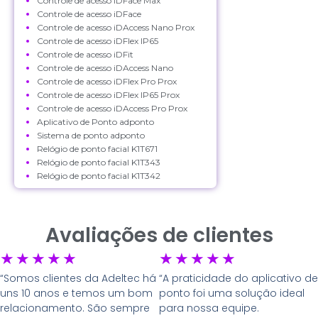
Controle de acesso iDFace Max
Controle de acesso iDFace
Controle de acesso iDAccess Nano Prox
Controle de acesso iDFlex IP65
Controle de acesso iDFit
Controle de acesso iDAccess Nano
Controle de acesso iDFlex Pro Prox
Controle de acesso iDFlex IP65 Prox
Controle de acesso iDAccess Pro Prox
Aplicativo de Ponto adponto
Sistema de ponto adponto
Relógio de ponto facial K1T671
Relógio de ponto facial K1T343
Relógio de ponto facial K1T342
Avaliações de clientes
★
★
★
★
★
★
★
★
★
★
“Somos clientes da Adeltec há
“A praticidade do aplicativo de
uns 10 anos e temos um bom
ponto foi uma solução ideal
relacionamento. São sempre
para nossa equipe.